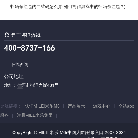
最新推荐——最全手游推荐指南)
扫码领红包的二维码怎么弄(如何制作游戏中的扫码领红包？)

售前咨询热线
在线咨询
公司地址
地址：仁怀市扫滔之巅401号
导航链接：
认识MILE|米乐M6
|
产品展示
|
游戏中心
|
全站app
服务
|
注册MILE米乐集团
|
CopyRight © MILE|米乐·M6(中国大陆)登录入口 2007-2024